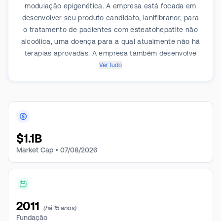
modulação epigenética. A empresa está focada em
desenvolver seu produto candidato, lanifibranor, para
o tratamento de pacientes com esteatohepatite não
alcoólica, uma doença para a qual atualmente não há
terapias aprovadas. A empresa também desenvolve
um portfólio de programas de terapia pré-clínica.
Ver tudo
Atua no segmento de serviços e pesquisa em estágio
clínico, notadamente em terapias nas áreas de
oncologia, fibrose e doenças raras. Todas as
operações da empresa são na França. A maior parte
da receita do grupo vem de parcerias de pesquisa
$
1.1B
com a AbbVie e a BI.
Market Cap •
07/08/2026
2011
(há 15 anos)
Fundação