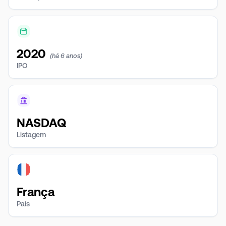
2020
(há 6 anos)
IPO
NASDAQ
Listagem
França
País