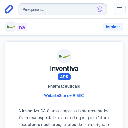
Abr
Início
IVA
Inventiva
ADR
Pharmaceuticals
Website
Site de RI
SEC
A Inventiva SA é uma empresa biofarmacêutica
francesa especializada em drogas que afetam
receptores nucleares, fatores de transcrição e