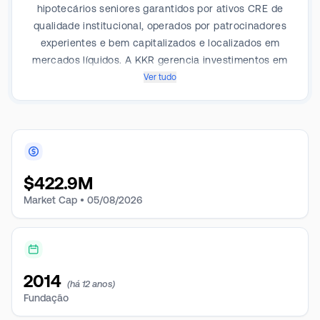
hipotecários seniores garantidos por ativos CRE de
qualidade institucional, operados por patrocinadores
experientes e bem capitalizados e localizados em
mercados líquidos. A KKR gerencia investimentos em
várias classes de ativos, incluindo private equity,
Ver tudo
imóveis, energia, infraestrutura, crédito e hedge
funds. O objetivo de investimento da empresa é
preservar o capital e gerar retornos atrativos
ajustados ao risco para seus acionistas a longo prazo,
por meio de dividendos.
$
422.9M
Market Cap •
05/08/2026
2014
(há 12 anos)
Fundação