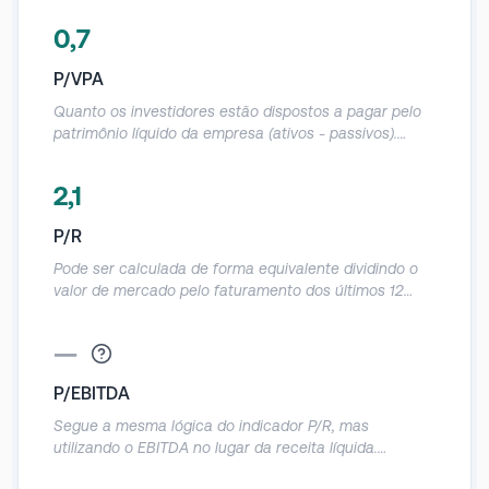
0,7
P/VPA
Quanto os investidores estão dispostos a pagar pelo
patrimônio líquido da empresa (ativos - passivos).
Deve ser utilizado com cautela, já que o patrimônio
contábil das empresas acaba sendo muito distorcido.
2,1
Referências: Abaixo de 1: a empresa está sendo
negociada abaixo do quanto vale o seu patrimônio.
P/R
Igual a 1: a empresa está sendo negociada no valor
exato do seu patrimônio. Acima de 1: a empresa está
Pode ser calculada de forma equivalente dividindo o
sendo negociada acima do quanto vale o seu
valor de mercado pelo faturamento dos últimos 12
patrimônio.
meses. Demonstra o quanto a empresa vale em
relação a sua receita anual.
—
P/EBITDA
Segue a mesma lógica do indicador P/R, mas
utilizando o EBITDA no lugar da receita líquida.
Demonstra a relação entre o valor de mercado da