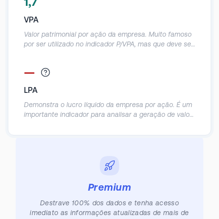
1,7
Demonstra em quanto anos o investidor
provavelmente obterá o retorno do seu investimento
VPA
de acordo com o lucro da empresa.
Valor patrimonial por ação da empresa. Muito famoso
por ser utilizado no indicador P/VPA, mas que deve ser
utilizado com cautela, já que o patrimônio contábil das
empresas acaba sendo muito distorcido.
—
LPA
Demonstra o lucro líquido da empresa por ação. É um
importante indicador para analisar a geração de valor
real para o sócio, principalmente em empresas cuja a
recompra de ações é comum.
Premium
Destrave 100% dos dados e tenha acesso
imediato as informações atualizadas de mais de