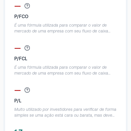
empresa e o seu operacional.
—
P/FCO
É uma fórmula utilizada para comparar o valor de
mercado de uma empresa com seu fluxo de caixa
operacional e informa a quantidade de dinheiro que
ela produz em relação ao preço da ação.
—
Normalmente utilizado em empresas que geram caixa,
mas que dão prejuízo contábil, dessa forma o FCO
P/FCL
evita essa distorção, como, por exemplo, gastos com
D&A sem efeito caixa.
É uma fórmula utilizada para comparar o valor de
mercado de uma empresa com seu fluxo de caixa
livre e informa a quantidade de dinheiro que ela
realmente produz em relação ao preço da ação. É um
—
indicador parecido com o P/FCO, mas como desconta
o Capex do FCO acaba sendo uma métrica mais
P/L
assertiva em relação a geração real de caixa da
empresa.
Muito utilizado por investidores para verificar de forma
simples se uma ação está cara ou barata, mas deve
ser utilizado com muito cuidado, pois acaba tendo
muitas distorções por causa do lucro líquido contábil.