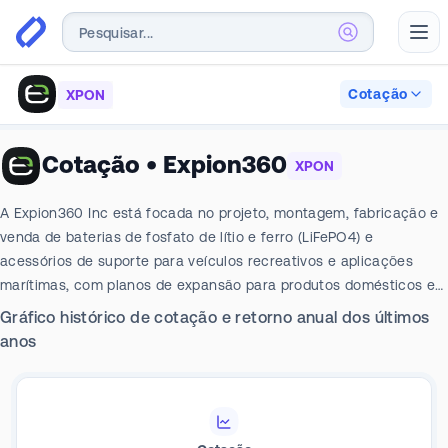
Abr
Cotação
XPON
Cotação
•
Expion360
XPON
A Expion360 Inc está focada no projeto, montagem, fabricação e
venda de baterias de fosfato de lítio e ferro (LiFePO4) e
acessórios de suporte para veículos recreativos e aplicações
marítimas, com planos de expansão para produtos domésticos e
aplicações industriais. Suas ofertas de produtos incluem algumas
Gráfico histórico de cotação e retorno anual dos últimos
baterias de baixo consumo no setor de RV e Marinha.
anos