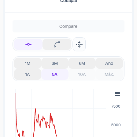
Cotação
Compare
1M
3M
6M
Ano
1A
5A
10A
Máx.
7500
5000