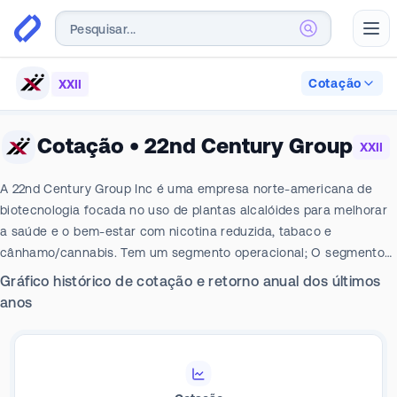
Abr
Cotação
XXII
Cotação
•
22nd Century Group
XXII
A 22nd Century Group Inc é uma empresa norte-americana de
biotecnologia focada no uso de plantas alcalóides para melhorar
a saúde e o bem-estar com nicotina reduzida, tabaco e
cânhamo/cannabis. Tem um segmento operacional; O segmento
de tabaco comercializa suas fábricas de tabaco e produtos de
Gráfico histórico de cotação e retorno anual dos últimos
cigarro VLNC proprietários, que contêm nicotina do que tabaco e
anos
cigarros convencionais, e pesquisa cigarros vendidos sob a marca
SPECTRUM. A maior parte de sua receita vem do segmento de
tabaco.