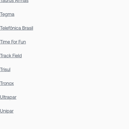
Taurus Armas
Tegma
Telefônica Brasil
Time For Fun
Track Field
Trisul
Tronox
Ultrapar
Unipar