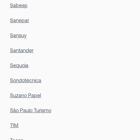
Sabesp
Sanepar
Sansuy
Santander
Sequoia
Sondotécnica
Suzano Papel
São Paulo Turismo
TIM