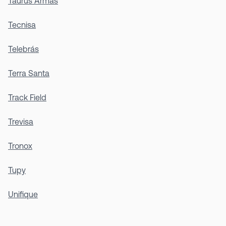
Taurus Armas
Tecnisa
Telebrás
Terra Santa
Track Field
Trevisa
Tronox
Tupy
Unifique