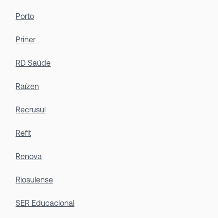
Porto
Priner
RD Saúde
Raízen
Recrusul
Refit
Renova
Riosulense
SER Educacional