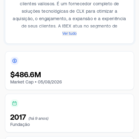
clientes valiosos. É um fornecedor completo de
soluções tecnológicas de CLX para otimizar a
aquisição, o engajamento, a expansão e a experiência
de seus clientes. A IBEX atua no segmento de
terceirização de processos. Seus serviços abrangem
Ver tudo
três áreas: experiência do cliente digital e omnicanal
(ibex Connect), marketing digital e comércio
eletrônico (ibex digital) e pesquisas e análises digitais.
Atende a uma ampla gama de setores, como
telecomunicações, cabo, serviços financeiros e
$
486.6M
saúde.
Market Cap •
05/08/2026
2017
(há 9 anos)
Fundação