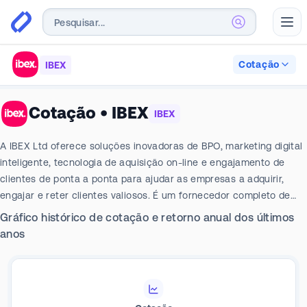
Abr
Cotação
IBEX
Cotação
•
IBEX
IBEX
A IBEX Ltd oferece soluções inovadoras de BPO, marketing digital
inteligente, tecnologia de aquisição on-line e engajamento de
clientes de ponta a ponta para ajudar as empresas a adquirir,
engajar e reter clientes valiosos. É um fornecedor completo de
soluções tecnológicas de CLX para otimizar a aquisição, o
Gráfico histórico de cotação e retorno anual dos últimos
engajamento, a expansão e a experiência de seus clientes. A IBEX
anos
atua no segmento de terceirização de processos. Seus serviços
abrangem três áreas: experiência do cliente digital e omnicanal
(ibex Connect), marketing digital e comércio eletrônico (ibex
digital) e pesquisas e análises digitais. Atende a uma ampla gama