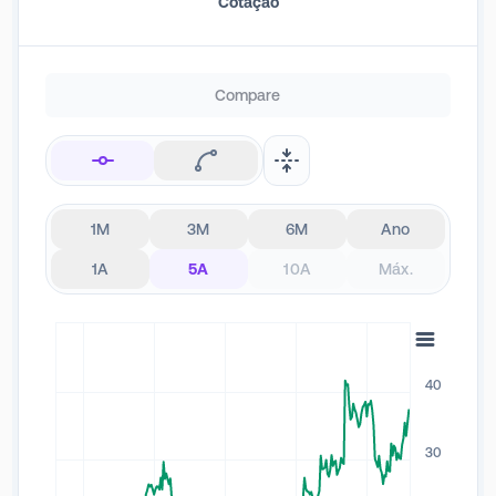
Cotação
de setores, como telecomunicações, cabo, serviços financeiros e
saúde.
Compare
1M
3M
6M
Ano
1A
5A
10A
Máx.
40
30