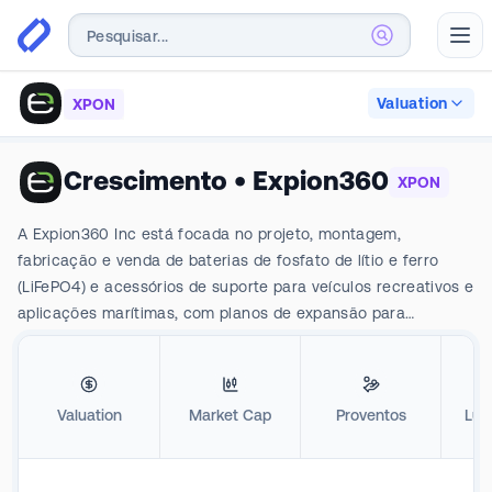
Abr
Valuation
XPON
Crescimento
•
Expion360
XPON
A Expion360 Inc está focada no projeto, montagem,
fabricação e venda de baterias de fosfato de lítio e ferro
(LiFePO4) e acessórios de suporte para veículos recreativos e
aplicações marítimas, com planos de expansão para
produtos domésticos e aplicações industriais. Suas ofertas
de produtos incluem algumas baterias de baixo consumo no
setor de RV e Marinha.
Valuation
Market Cap
Proventos
Luc