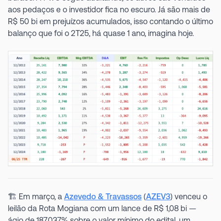
aos pedaços e o investidor fica no escuro. Já são mais de
R$ 50 bi em prejuízos acumulados, isso contando o último
balanço que foi o 2T25, há quase 1 ano, imagina hoje.
🏗️ Em março, a
Azevedo & Travassos
(
AZEV3
) venceu o
leilão da Rota Mogiana com um lance de R$ 1,08 bi —
ágio de 187.037% sobre o valor mínimo do edital, um